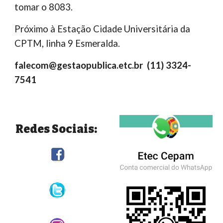
tomar o 8083.
Próximo à Estação
Cidade Universitária da
CPTM,
l
inha
9
Esmeralda
.
falecom@gestaopublica.etc.br
(11) 3324-
7541
Redes Sociais: