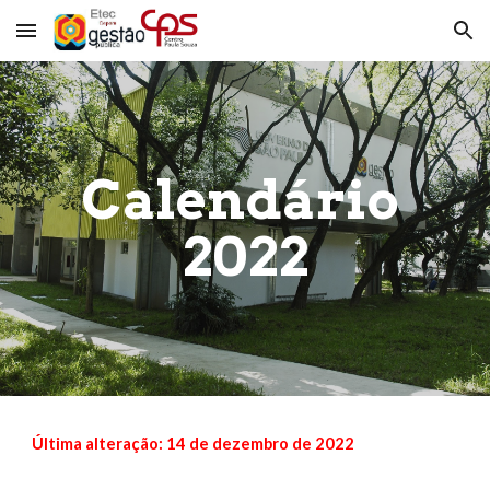
Skip to main content
Skip to navigation
Calendário 
202
2
Última alteração: 
14
 de 
dezembro 
de 202
2