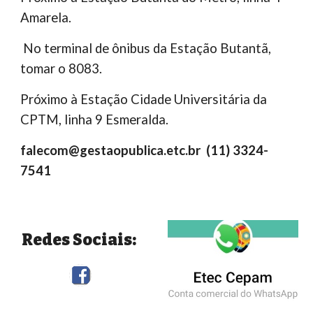
Amarel
a.
No terminal de ônibus da Estação Butantã,
tomar o 8083.
Próximo à Estação
Cidade Universitária da
CPTM,
l
inha
9
Esmeralda
.
falecom@gestaopublica.etc.br
(11) 3324-
7541
Redes Sociais: