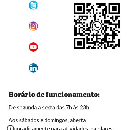
H
orário de funcionamento:
De s
egunda a
s
exta
das
7h
às
23h
​Aos sábados e domingos, aberta
esporadicamente para atividades
escolares.